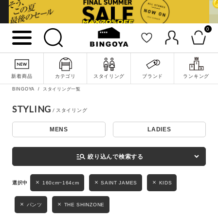
0
詳細検索
新着商品
カテゴリ
スタイリング
ブランド
ランキング
BINGOYA
スタイリング一覧
STYLING
MENS
LADIES
キーワード
manage_search
絞り込んで検索する
性別
160cm~164cm
SAINT JAMES
KIDS
MENS
LADIES
KIDS
パンツ
THE SHINZONE