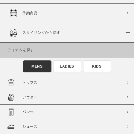
予約商品
価格
スタイリングから探す
～
アイテムを探す
商品タイプ
通常商品
予約商品
MENS
LADIES
KIDS
セール価格
WEB限定
トップス
在庫
アウター
在庫あり
在庫なし含む
パンツ
シューズ