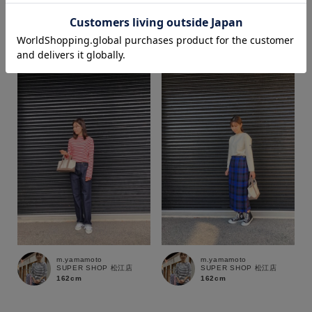
sayaka
m.yamamoto
SUPER SHOP 鳥取店
SUPER SHOP 松江店
161cm
162cm
価格
～
商品タイプ
通常商品
予約商品
セール価格
WEB限定
在庫
m.yamamoto
m.yamamoto
在庫あり
在庫なし含む
SUPER SHOP 松江店
SUPER SHOP 松江店
162cm
162cm