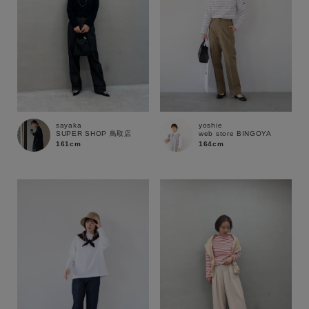
sayaka
yoshie
SUPER SHOP 鳥取店
web store BINGOYA
161cm
164cm