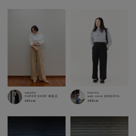
性別
MENS
LADIES
KIDS
カテゴリ
サイズ
ブランド
sayaka
haruna
SUPER SHOP 鳥取店
web store BINGOYA
161cm
163cm