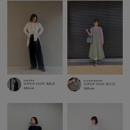
sayaka
m.yamamoto
SUPER SHOP 鳥取店
SUPER SHOP 松江店
161cm
162cm