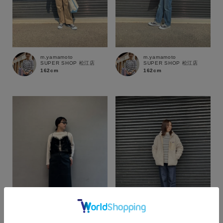
m.yamamoto
m.yamamoto
SUPER SHOP 松江店
SUPER SHOP 松江店
162cm
162cm
カラー