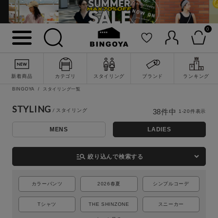
0
新着商品
カテゴリ
スタイリング
ブランド
ランキング
BINGOYA
スタイリング一覧
STYLING
38
件中
1
-
20
件表示
MENS
LADIES
詳細検索
manage_search
絞り込んで検索する
カラーパンツ
2026春夏
シンプルコーデ
Tシャツ
THE SHINZONE
スニーカー