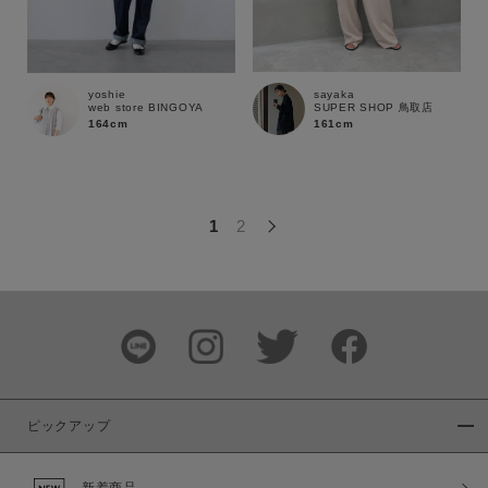
この条件で絞り込む
sayaka
yoshie
SUPER SHOP 鳥取店
web store BINGOYA
161cm
164cm
1
2
ピックアップ
新着商品