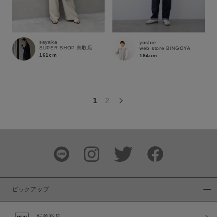
この条件で絞り込む
sayaka
yoshie
SUPER SHOP 鳥取店
web store BINGOYA
161cm
164cm
1
2
ピックアップ