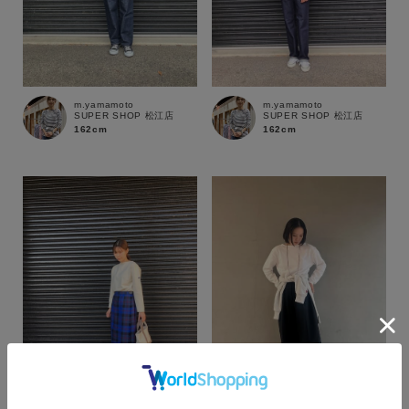
m.yamamoto
m.yamamoto
SUPER SHOP 松江店
SUPER SHOP 松江店
162cm
162cm
カラー