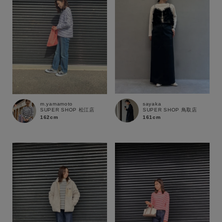
sayaka
m.yamamoto
SUPER SHOP 鳥取店
SUPER SHOP 松江店
161cm
162cm