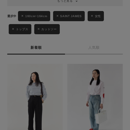
もっと見る
160cm~164cm
SAINT JAMES
女性
トップス
カットソー
新着順
人気順