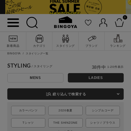
0
新着商品
カテゴリ
スタイリング
ブランド
ランキング
BINGOYA
スタイリング一覧
STYLING
38
件中
1
-
20
件表示
MENS
LADIES
詳細検索
manage_search
絞り込んで検索する
カラーパンツ
2026春夏
シンプルコーデ
Tシャツ
THE SHINZONE
シャツ / ブラウス