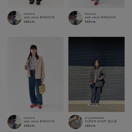
haruna
haruna
web store BINGOYA
web store BINGOYA
163cm
163cm
キーワード
haruna
m.yamamoto
web store BINGOYA
SUPER SHOP 松江店
163cm
162cm