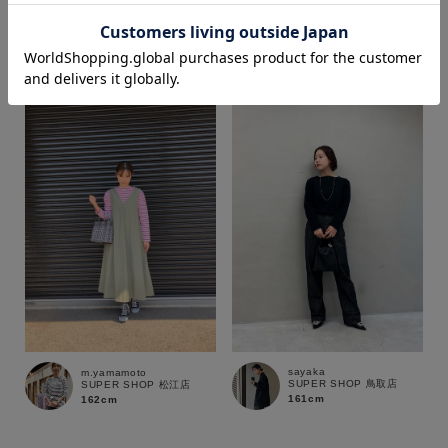
sayaka
m.yamamoto
SUPER SHOP 鳥取店
SUPER SHOP 松江店
161cm
162cm
価格
～
商品タイプ
通常商品
予約商品
セール価格
WEB限定
在庫
sayaka
m.yamamoto
在庫あり
在庫なし含む
SUPER SHOP 鳥取店
SUPER SHOP 松江店
161cm
162cm