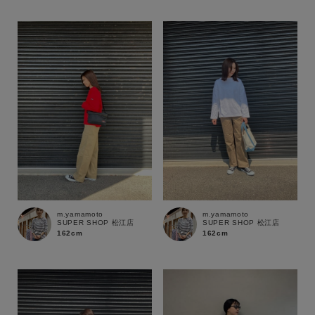
性別
MENS
LADIES
KIDS
カテゴリ
サイズ
ブランド
m.yamamoto
m.yamamoto
SUPER SHOP 松江店
SUPER SHOP 松江店
162cm
162cm