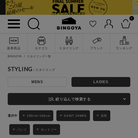
0
詳細検索
新着商品
カテゴリ
スタイリング
ブランド
ランキング
BINGOYA
スタイリング一覧
STYLING
MENS
LADIES
キーワード
manage_search
絞り込んで検索する
性別
160cm~164cm
SAINT JAMES
女性
MENS
LADIES
KIDS
パンツ
カットソー