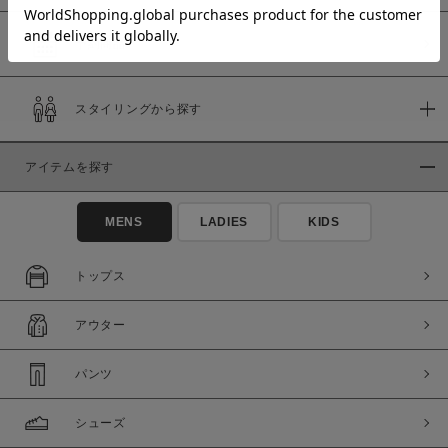
予約商品
価格
スタイリングから探す
～
アイテムを探す
商品タイプ
通常商品
予約商品
MENS
LADIES
KIDS
セール価格
WEB限定
トップス
在庫
アウター
在庫あり
在庫なし含む
パンツ
シューズ