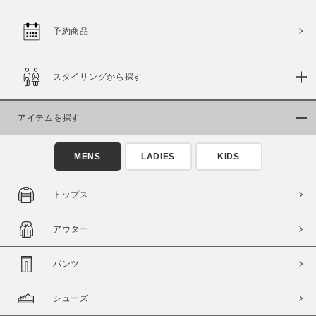
予約商品
価格
スタイリングから探す
～
アイテムを探す
商品タイプ
通常商品
予約商品
MENS
LADIES
KIDS
セール価格
WEB限定
トップス
在庫
アウター
在庫あり
在庫なし含む
パンツ
シューズ