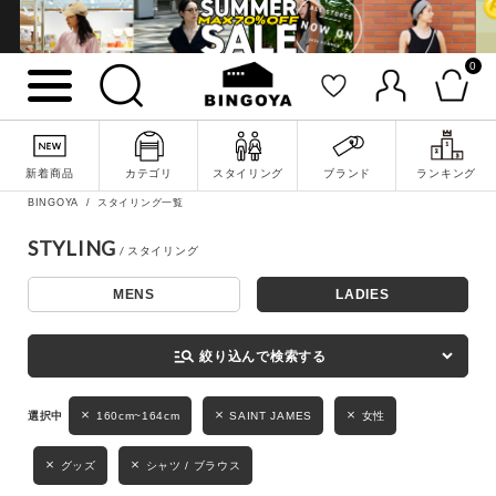
0
詳細検索
新着商品
カテゴリ
スタイリング
ブランド
ランキング
BINGOYA
スタイリング一覧
STYLING
MENS
LADIES
キーワード
manage_search
絞り込んで検索する
性別
160cm~164cm
SAINT JAMES
女性
MENS
LADIES
KIDS
グッズ
シャツ / ブラウス