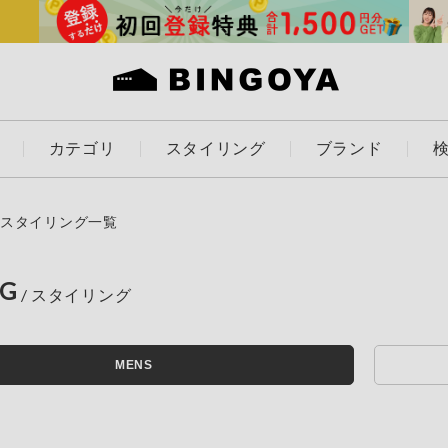
カテゴリ
スタイリング
ブランド
カラー
スタイリング一覧
NG
アイテムを探す
ES
KIDS
MENS
価格
条件絞り込み検索
カテゴリから探す
～