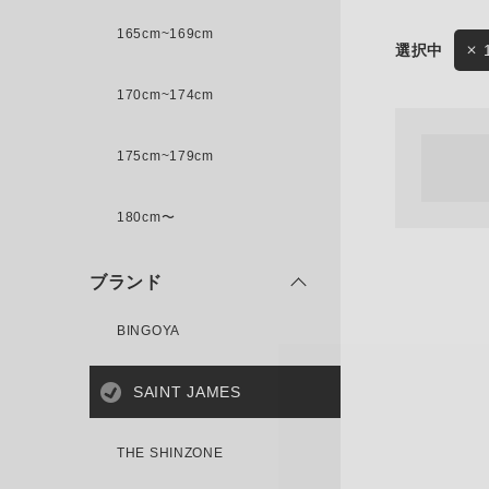
165cm~169cm
サイズ
170cm~174cm
ゲスト
様
175cm~179cm
ブランド
180cm〜
ログイン / マイページ
ブランド
お気に入りアイテム
BINGOYA
注文履歴
SAINT JAMES
新規会員登録
THE SHINZONE