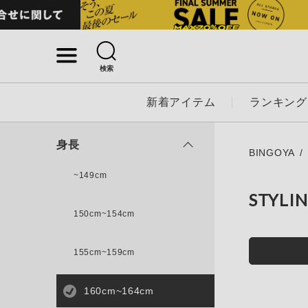
検索
詳細検索
新着アイテム
ランキング
キーワード
身長
BINGOYA
~149cm
STYLI
性別
150cm~154cm
MENS
LADI
155cm~159cm
カテゴリ
160cm~164cm