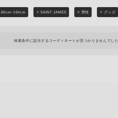
スタイリングから探す
商品タイプ
ブランドから探す
160cm~164cm
SAINT JAMES
男性
グッズ
通常商品
WEB限定アイテムを探す
履き比べ可能商品から探す
セール価格
検索条件に該当するコーディネートが見つかりませんでした
お知らせ・ご利用ガイド
在庫
お知らせ
在庫あり
ご利用ガイド
ギフトラッピング
お問い合わせ
この条件で絞り込む