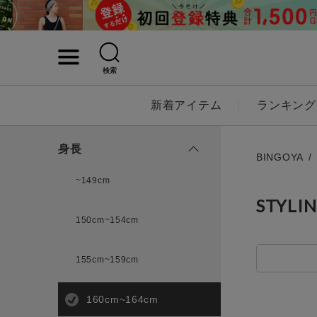
検索
詳細検索
新着アイテム
ランキング
キーワード
身長
BINGOYA
~149cm
STYLI
性別
150cm~154cm
MENS
LADI
155cm~159cm
カテゴリ
160cm~164cm