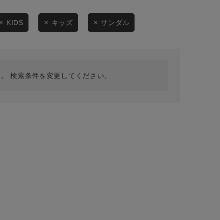
採用情報
ギフトカード
KIDS
キッズ
サンダル
予約商品
WEB限定
。 検索条件を変更してください。
在庫なし含む
BINGOYA
無料公式アプリダウンロード