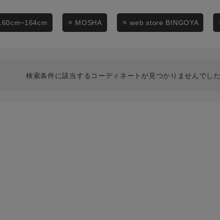
スタイリングから探す
商品タイプ
ブランドから探す
160cm~164cm
MOSHA
web store BINGOYA
通常商品
WEB限定アイテムを探す
履き比べ可能商品から探す
セール価格
検索条件に該当するコーディネートが見つかりませんでした
お知らせ・ご利用ガイド
在庫
お知らせ
在庫あり
ご利用ガイド
ギフトラッピング
お問い合わせ
この条件で絞り込む