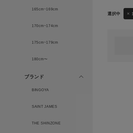
165cm~169cm
サイズ
170cm~174cm
ゲスト
様
175cm~179cm
ブランド
180cm〜
ログイン / マイページ
ブランド
お気に入りアイテム
BINGOYA
注文履歴
SAINT JAMES
新規会員登録
THE SHINZONE