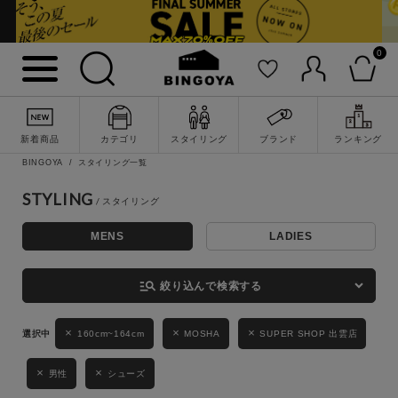
0
詳細検索
新着商品
カテゴリ
スタイリング
ブランド
ランキング
BINGOYA
スタイリング一覧
STYLING
MENS
LADIES
キーワード
manage_search
絞り込んで検索する
性別
160cm~164cm
MOSHA
SUPER SHOP 出雲店
MENS
LADIES
KIDS
男性
シューズ