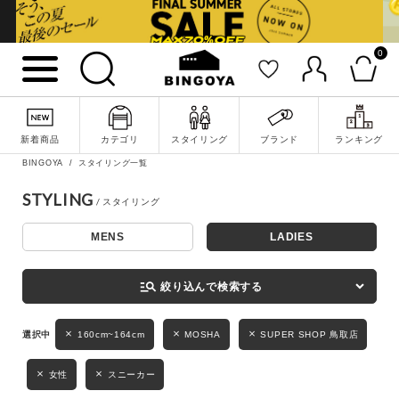
0
詳細検索
新着商品
カテゴリ
スタイリング
ブランド
ランキング
BINGOYA
スタイリング一覧
STYLING
MENS
LADIES
キーワード
manage_search
絞り込んで検索する
性別
160cm~164cm
MOSHA
SUPER SHOP 鳥取店
MENS
LADIES
KIDS
女性
スニーカー