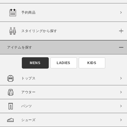
予約商品
価格
スタイリングから探す
～
アイテムを探す
商品タイプ
通常商品
予約商品
MENS
LADIES
KIDS
セール価格
WEB限定
トップス
在庫
アウター
在庫あり
在庫なし含む
パンツ
シューズ