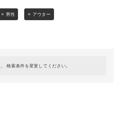
採用情報
ギフトカード
男性
アウター
予約商品
WEB限定
。 検索条件を変更してください。
在庫なし含む
BINGOYA
無料公式アプリダウンロード