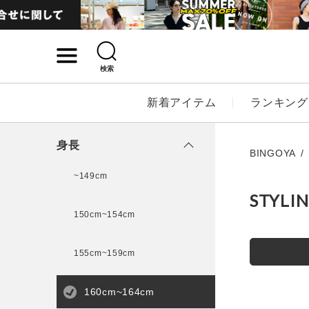
検索
詳細検索
新着アイテム
ランキング
キーワード
身長
BINGOYA
~149cm
STYLI
性別
150cm~154cm
MENS
LADI
155cm~159cm
カテゴリ
160cm~164cm