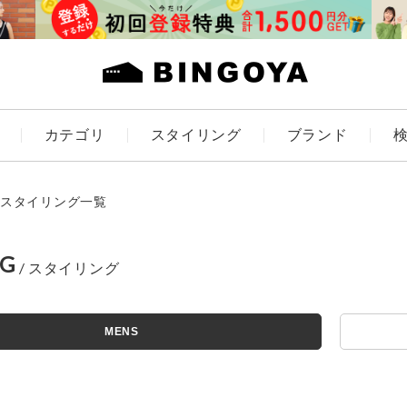
カテゴリ
スタイリング
ブランド
カラー
スタイリング一覧
NG
アイテムを探す
ES
KIDS
MENS
価格
条件絞り込み検索
カテゴリから探す
～