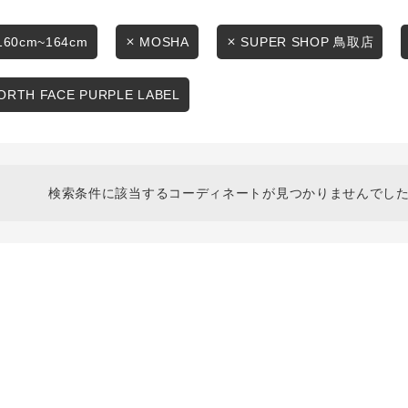
スタイリングから探す
商品タイプ
ブランドから探す
160cm~164cm
MOSHA
SUPER SHOP 鳥取店
通常商品
WEB限定アイテムを探す
ORTH FACE PURPLE LABEL
履き比べ可能商品から探す
セール価格
お知らせ・ご利用ガイド
在庫
検索条件に該当するコーディネートが見つかりませんでした
お知らせ
在庫あり
ご利用ガイド
ギフトラッピング
お問い合わせ
この条件で絞り込む