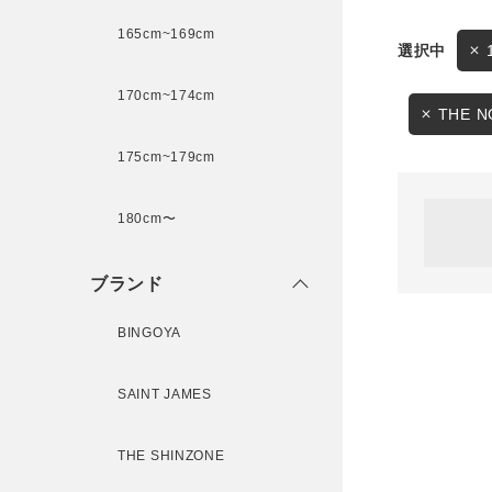
165cm~169cm
サイズ
170cm~174cm
ゲスト
様
THE N
175cm~179cm
ブランド
180cm〜
ログイン / マイページ
ブランド
お気に入りアイテム
BINGOYA
注文履歴
SAINT JAMES
新規会員登録
THE SHINZONE