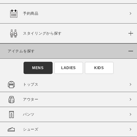
予約商品
価格
スタイリングから探す
～
アイテムを探す
商品タイプ
通常商品
予約商品
MENS
LADIES
KIDS
セール価格
WEB限定
トップス
在庫
アウター
在庫あり
在庫なし含む
パンツ
シューズ