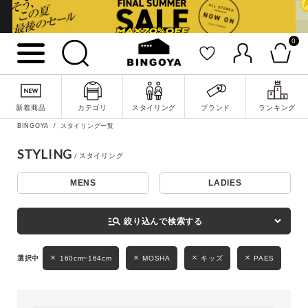
0
詳細検索
新着商品
カテゴリ
スタイリング
ブランド
ランキング
BINGOYA
スタイリング一覧
STYLING
MENS
LADIES
キーワード
manage_search
絞り込んで検索する
性別
160cm~164cm
MOSHA
キッズ
PAES
MENS
LADIES
KIDS
カテゴリ