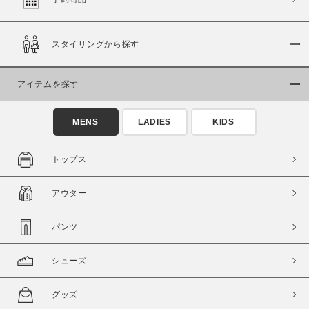
スタイリングから探す
価格
～
アイテムを探す
商品タイプ
MENS
LADIES
KIDS
通常商品
予約商品
セール価格
WEB限定
トップス
在庫
アウター
在庫あり
在庫なし含む
パンツ
シューズ
グッズ