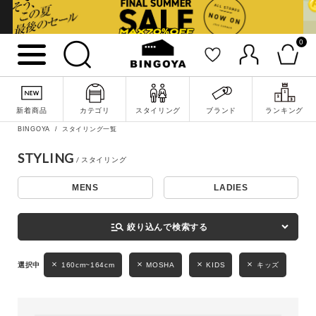
0
詳細検索
新着商品
カテゴリ
スタイリング
ブランド
ランキング
BINGOYA
スタイリング一覧
STYLING
MENS
LADIES
キーワード
manage_search
絞り込んで検索する
性別
160cm~164cm
MOSHA
KIDS
キッズ
MENS
LADIES
KIDS
カテゴリ