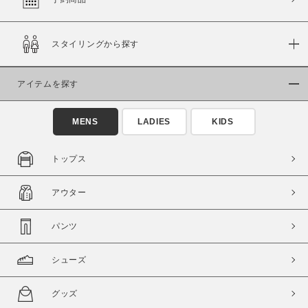
スタイリングから探す
価格
～
アイテムを探す
商品タイプ
MENS
LADIES
KIDS
通常商品
予約商品
セール価格
WEB限定
トップス
在庫
アウター
在庫あり
在庫なし含む
パンツ
シューズ
グッズ