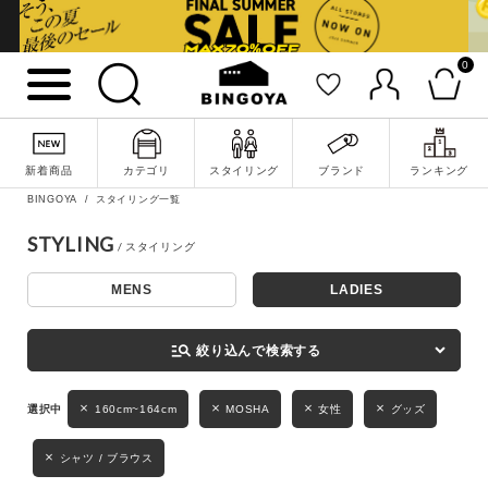
0
詳細検索
新着商品
カテゴリ
スタイリング
ブランド
ランキング
BINGOYA
スタイリング一覧
STYLING
MENS
LADIES
キーワード
manage_search
絞り込んで検索する
性別
160cm~164cm
MOSHA
女性
グッズ
MENS
LADIES
KIDS
シャツ / ブラウス