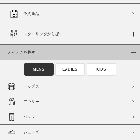
予約商品
価格
スタイリングから探す
～
アイテムを探す
商品タイプ
通常商品
予約商品
MENS
LADIES
KIDS
セール価格
WEB限定
トップス
在庫
アウター
在庫あり
在庫なし含む
パンツ
シューズ