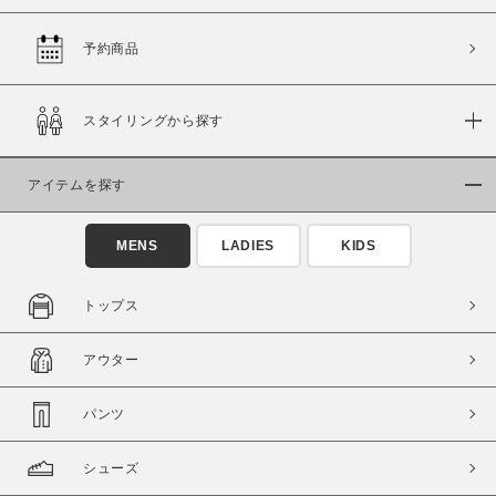
予約商品
価格
スタイリングから探す
～
アイテムを探す
商品タイプ
通常商品
予約商品
MENS
LADIES
KIDS
セール価格
WEB限定
トップス
在庫
アウター
在庫あり
在庫なし含む
パンツ
シューズ