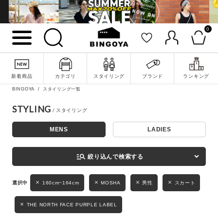
0
詳細検索
新着商品
カテゴリ
スタイリング
ブランド
ランキング
BINGOYA
スタイリング一覧
STYLING
MENS
LADIES
キーワード
manage_search
絞り込んで検索する
性別
160cm~164cm
MOSHA
男性
スカート
MENS
LADIES
KIDS
THE NORTH FACE PURPLE LABEL