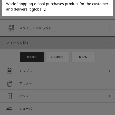
予約商品
価格
スタイリングから探す
～
アイテムを探す
商品タイプ
通常商品
予約商品
MENS
LADIES
KIDS
セール価格
WEB限定
トップス
在庫
アウター
在庫あり
在庫なし含む
パンツ
シューズ