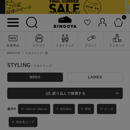
0
詳細検索
新着商品
カテゴリ
スタイリング
ブランド
ランキング
BINGOYA
スタイリング一覧
STYLING
MENS
LADIES
キーワード
manage_search
絞り込んで検索する
性別
160cm~164cm
MOSHA
男性
グッズ
MENS
LADIES
KIDS
高身長コーデ