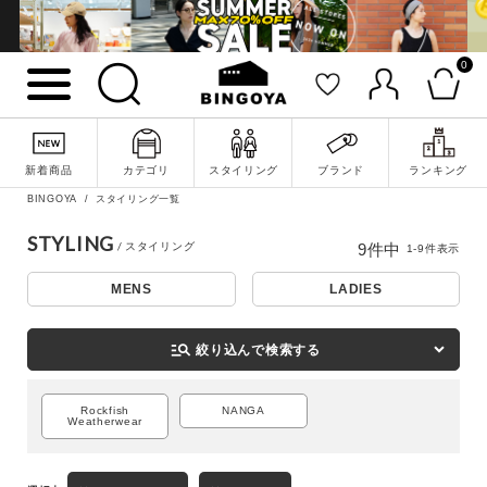
0
新着商品
カテゴリ
スタイリング
ブランド
ランキング
BINGOYA
スタイリング一覧
詳細検索
STYLING
9
件中
1
-
9
件表示
MENS
LADIES
manage_search
絞り込んで検索する
Rockfish
NANGA
Weatherwear