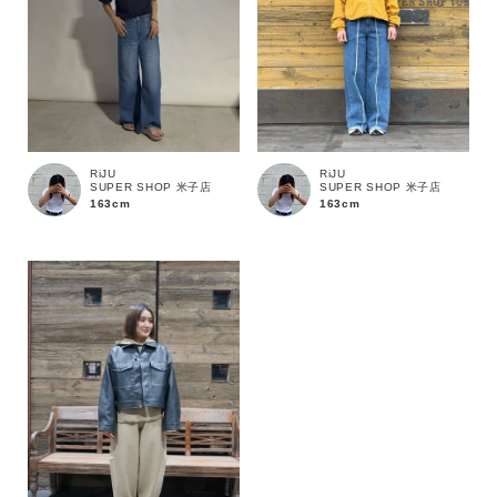
価格
～
商品タイプ
RiJU
RiJU
SUPER SHOP 米子店
SUPER SHOP 米子店
通常商品
予約商品
163cm
163cm
セール価格
WEB限定
在庫
在庫あり
在庫なし含む