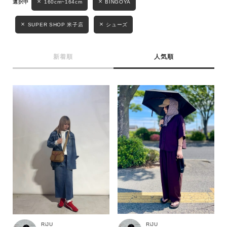
160cm~164cm
BINGOYA
SUPER SHOP 米子店
シューズ
新着順
人気順
キーワード
性別
MENS
LADIES
KIDS
RiJU
RiJU