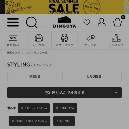
0
詳細検索
新着商品
カテゴリ
スタイリング
ブランド
ランキング
BINGOYA
スタイリング一覧
STYLING
MENS
LADIES
キーワード
manage_search
絞り込んで検索する
性別
160cm~164cm
BINGOYA
MENS
LADIES
KIDS
SUPER SHOP 出雲店
REMME