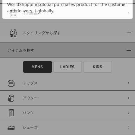
予約商品
価格
スタイリングから探す
～
アイテムを探す
商品タイプ
通常商品
予約商品
MENS
LADIES
KIDS
セール価格
WEB限定
トップス
在庫
アウター
在庫あり
在庫なし含む
パンツ
シューズ