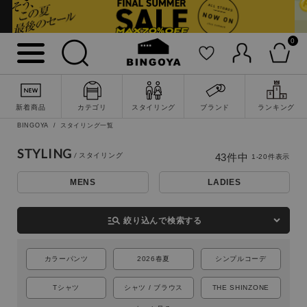
0
新着商品
カテゴリ
スタイリング
ブランド
ランキング
BINGOYA
スタイリング一覧
STYLING
43
件中
1
-
20
件表示
MENS
LADIES
詳細検索
manage_search
絞り込んで検索する
カラーパンツ
2026春夏
シンプルコーデ
Tシャツ
シャツ / ブラウス
THE SHINZONE