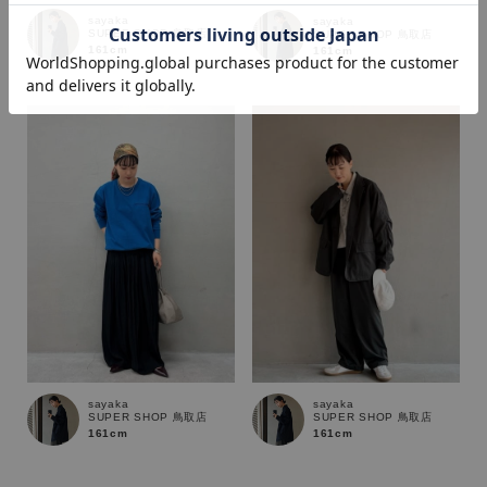
sayaka
sayaka
SUPER SHOP 鳥取店
SUPER SHOP 鳥取店
161cm
161cm
価格
～
商品タイプ
通常商品
予約商品
セール価格
WEB限定
在庫
sayaka
sayaka
在庫あり
在庫なし含む
SUPER SHOP 鳥取店
SUPER SHOP 鳥取店
161cm
161cm