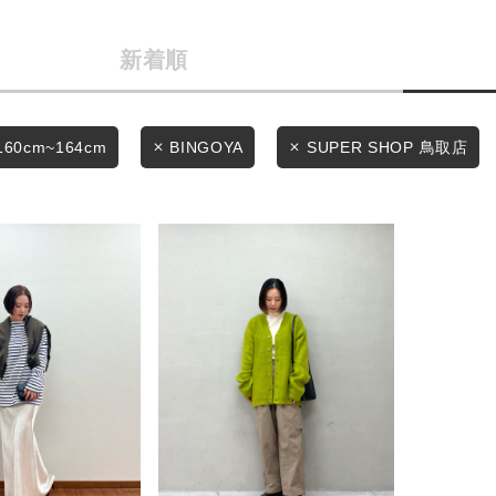
カテゴリから探す
商品タイプ
スタイリングから探す
新着順
通常商品
ブランドから探す
WEB限定アイテムを探す
セール価格
160cm~164cm
BINGOYA
SUPER SHOP 鳥取店
履き比べ可能商品から探す
在庫
お知らせ・ご利用ガイド
在庫あり
お知らせ
ご利用ガイド
ギフトラッピング
この条件で絞り込む
お問い合わせ