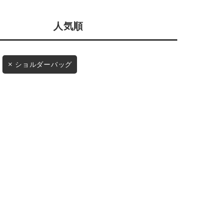
会社概要
採用情報
人気順
予約商品
ギフトカード
WEB限定
ショルダーバッグ
在庫なし含む
BINGOYA
無料公式アプリダウンロード