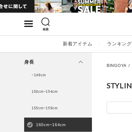
検索
詳細検索
新着アイテム
ランキング
キーワード
身長
BINGOYA
~149cm
STYLI
性別
150cm~154cm
MENS
LADI
155cm~159cm
カテゴリ
160cm~164cm