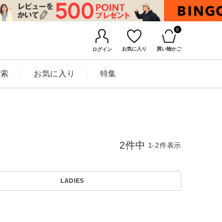
0
お気に入り
買い物かご
ログイン
検索
お気に入り
特集
2
件中
1
-
2
件表示
LADIES
BINGOYAについて
店舗一覧