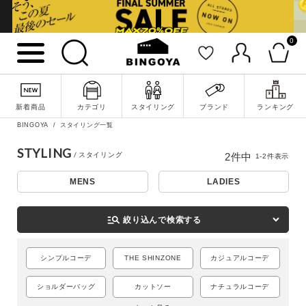
0
詳細検索
新着商品
カテゴリ
スタイリング
ブランド
ランキング
BINGOYA
スタイリング一覧
STYLING
2
件中
1
-
2
件表示
MENS
LADIES
manage_search
絞り込んで検索する
シンプルコーデ
THE SHINZONE
カジュアルコーデ
キーワード
ショルダーバッグ
カットソー
ナチュラルコーデ