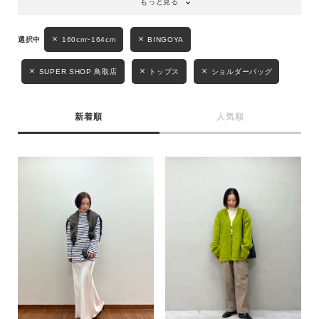
もっと見る
性別
160cm~164cm
BINGOYA
MENS
LADIES
KIDS
SUPER SHOP 鳥取店
トップス
ショルダーバッグ
カテゴリ
新着順
人気順
サイズ
ブランド