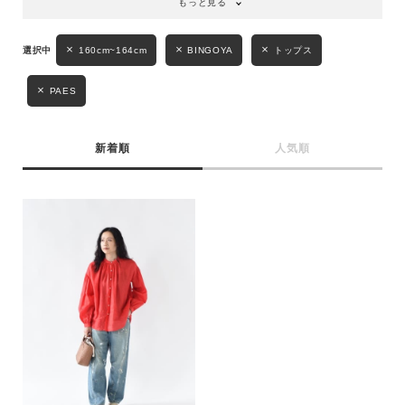
もっと見る
性別
160cm~164cm
BINGOYA
トップス
MENS
LADIES
KIDS
PAES
カテゴリ
新着順
人気順
サイズ
ブランド