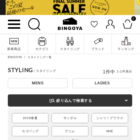
0
詳細検索
新着商品
カテゴリ
スタイリング
ブランド
ランキング
BINGOYA
スタイリング一覧
STYLING
1
件中
1
-
1
件表示
MENS
LADIES
manage_search
絞り込んで検索する
2026春夏
サンダル
シャツ / ブラウス
キーワード
カゴバッグ
デニム
NHE