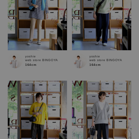
yoshie
yoshie
web store BINGOYA
web store BINGOYA
164cm
164cm
この条件で絞り込む