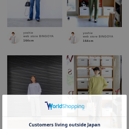
yoshie
yoshie
web store BINGOYA
web store BINGOYA
164cm
164cm
カラー