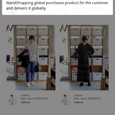
yoshie
m.yamamoto
web store BINGOYA
SUPER SHOP 松江店
164cm
162cm
価格
～
商品タイプ
通常商品
予約商品
セール価格
WEB限定
在庫
在庫あり
在庫なし含む
yoshie
yoshie
web store BINGOYA
web store BINGOYA
164cm
164cm