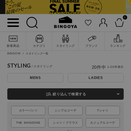
0
新着商品
カテゴリ
スタイリング
ブランド
ランキング
BINGOYA
スタイリング一覧
STYLING
20
件中
1
-
20
件表示
MENS
LADIES
詳細検索
manage_search
絞り込んで検索する
カラーパンツ
シンプルコーデ
Tシャツ
THE SHINZONE
シャツ / ブラウス
カジュアルコーデ