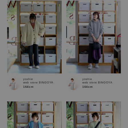
yoshie
yoshie
web store BINGOYA
web store BINGOYA
164cm
164cm