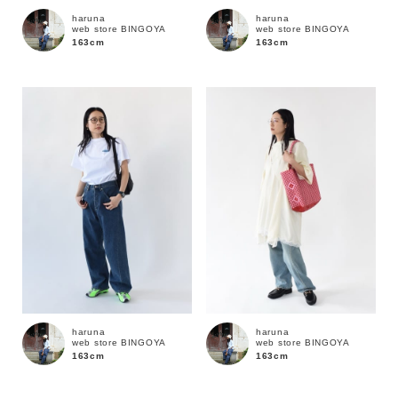
haruna
haruna
web store BINGOYA
web store BINGOYA
163cm
163cm
価格
～
商品タイプ
通常商品
予約商品
セール価格
WEB限定
在庫
haruna
haruna
在庫あり
在庫なし含む
web store BINGOYA
web store BINGOYA
163cm
163cm