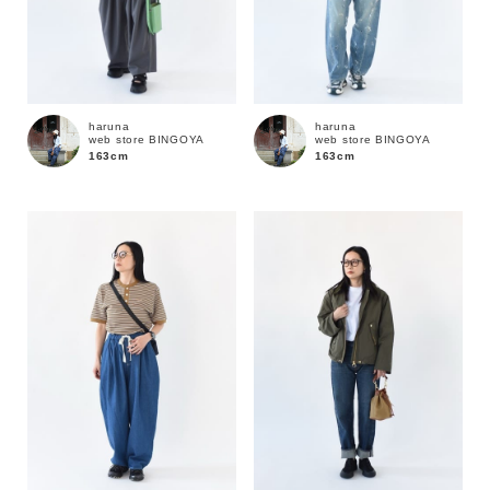
haruna
haruna
web store BINGOYA
web store BINGOYA
163cm
163cm
カラー