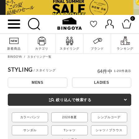
0
新着商品
カテゴリ
スタイリング
ブランド
ランキング
BINGOYA
スタイリング一覧
STYLING
64
件中
1
-
20
件表示
MENS
LADIES
詳細検索
manage_search
絞り込んで検索する
カラーパンツ
2026春夏
シンプルコーデ
サンダル
Tシャツ
シャツ / ブラウス