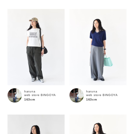
性別
MENS
LADIES
KIDS
カテゴリ
サイズ
ブランド
haruna
haruna
web store BINGOYA
web store BINGOYA
163cm
163cm