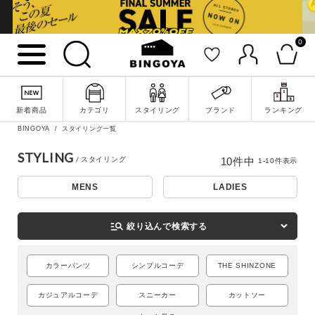
0
新着商品
カテゴリ
スタイリング
ブランド
ランキング
BINGOYA
スタイリング一覧
詳細検索
STYLING
10
件中
1
-
10
件表示
MENS
LADIES
manage_search
絞り込んで検索する
カラーパンツ
シンプルコーデ
THE SHINZONE
カジュアルコーデ
スニーカー
カットソー