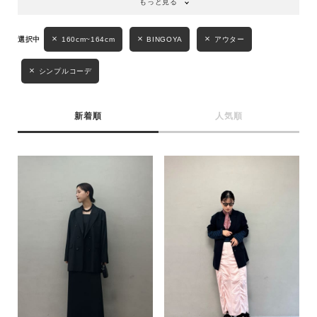
もっと見る
160cm~164cm
BINGOYA
アウター
シンプルコーデ
新着順
人気順
キーワード
性別
MENS
LADIES
KIDS