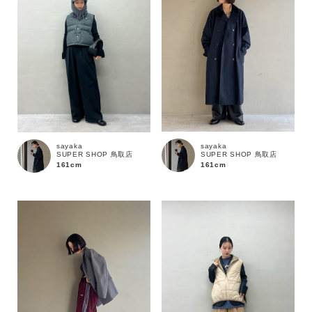
価格
～
商品タイプ
通常商品
予約商品
sayaka
sayaka
SUPER SHOP 鳥取店
SUPER SHOP 鳥取店
161cm
161cm
セール価格
WEB限定
在庫
在庫あり
在庫なし含む