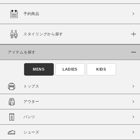
予約商品
価格
スタイリングから探す
～
アイテムを探す
商品タイプ
通常商品
予約商品
MENS
LADIES
KIDS
セール価格
WEB限定
トップス
在庫
アウター
在庫あり
在庫なし含む
パンツ
シューズ