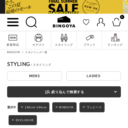
0
詳細検索
新着商品
カテゴリ
スタイリング
ブランド
ランキング
BINGOYA
スタイリング一覧
STYLING
MENS
LADIES
キーワード
manage_search
絞り込んで検索する
性別
160cm~164cm
BINGOYA
ワンピース
MENS
LADIES
KIDS
EXCLUSIVE