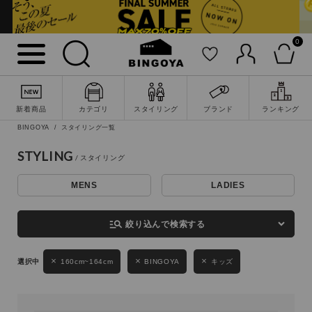
0
詳細検索
新着商品
カテゴリ
スタイリング
ブランド
ランキング
BINGOYA
スタイリング一覧
STYLING
MENS
LADIES
キーワード
manage_search
絞り込んで検索する
性別
160cm~164cm
BINGOYA
キッズ
MENS
LADIES
KIDS
カテゴリ