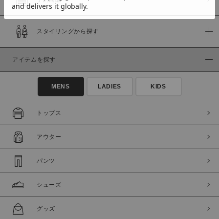
スタイリングから探す
価格
～
アイテムを探す
商品タイプ
MENS
LADIES
KIDS
通常商品
予約商品
セール価格
WEB限定
トップス
在庫
アウター
在庫あり
在庫なし含む
パンツ
シューズ
グッズ