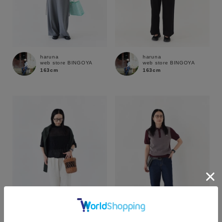
haruna
haruna
web store BINGOYA
web store BINGOYA
163cm
163cm
カラー