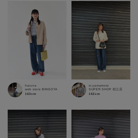
haruna
m.yamamoto
web store BINGOYA
SUPER SHOP 松江店
163cm
162cm