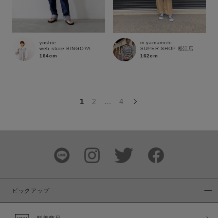
この条件で絞り込む
yoshie
m.yamamoto
web store BINGOYA
SUPER SHOP 松江店
164cm
162cm
1
2
…
4
ピックアップ