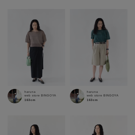
性別
MENS
LADIES
KIDS
カテゴリ
サイズ
ブランド
haruna
haruna
web store BINGOYA
web store BINGOYA
163cm
163cm