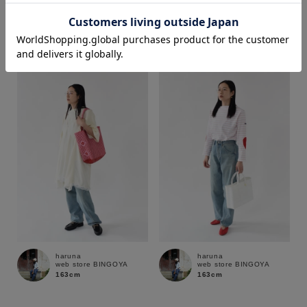
haruna
haruna
web store BINGOYA
web store BINGOYA
163cm
163cm
価格
～
商品タイプ
通常商品
予約商品
セール価格
WEB限定
在庫
haruna
haruna
在庫あり
在庫なし含む
web store BINGOYA
web store BINGOYA
163cm
163cm