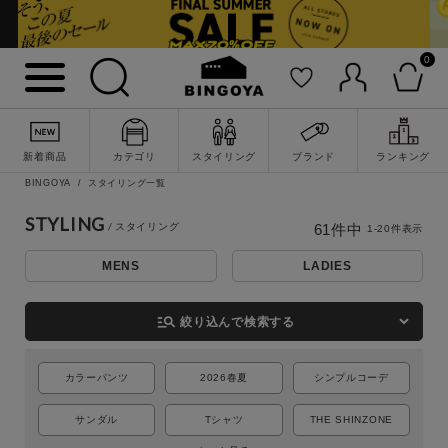
0
新着商品
カテゴリ
スタイリング
ブランド
ランキング
BINGOYA
スタイリング一覧
STYLING
61
件中
1
-
20
件表示
MENS
LADIES
詳細検索
manage_search
絞り込んで検索する
カラーパンツ
2026春夏
シンプルコーデ
サンダル
Tシャツ
THE SHINZONE