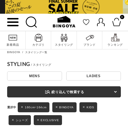
0
詳細検索
新着商品
カテゴリ
スタイリング
ブランド
ランキング
BINGOYA
スタイリング一覧
STYLING
MENS
LADIES
キーワード
manage_search
絞り込んで検索する
性別
160cm~164cm
BINGOYA
KIDS
MENS
LADIES
KIDS
シューズ
EXCLUSIVE