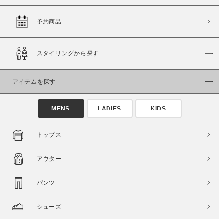
予約商品
価格
スタイリングから探す
～
アイテムを探す
商品タイプ
通常商品
予約商品
MENS
LADIES
KIDS
セール価格
WEB限定
トップス
在庫
アウター
在庫あり
在庫なし含む
パンツ
シューズ