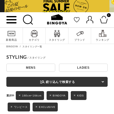
0
詳細検索
新着商品
カテゴリ
スタイリング
ブランド
ランキング
BINGOYA
スタイリング一覧
STYLING
MENS
LADIES
キーワード
manage_search
絞り込んで検索する
性別
160cm~164cm
BINGOYA
KIDS
MENS
LADIES
KIDS
ワンピース
EXCLUSIVE