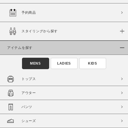
予約商品
価格
スタイリングから探す
～
アイテムを探す
商品タイプ
通常商品
予約商品
MENS
LADIES
KIDS
セール価格
WEB限定
トップス
在庫
アウター
在庫あり
在庫なし含む
パンツ
シューズ