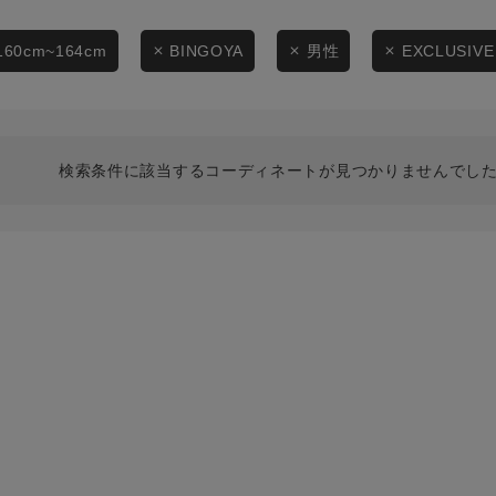
スタイリングから探す
商品タイプ
ブランドから探す
160cm~164cm
BINGOYA
男性
EXCLUSIVE
通常商品
WEB限定アイテムを探す
履き比べ可能商品から探す
セール価格
検索条件に該当するコーディネートが見つかりませんでした
お知らせ・ご利用ガイド
在庫
お知らせ
在庫あり
ご利用ガイド
ギフトラッピング
お問い合わせ
この条件で絞り込む