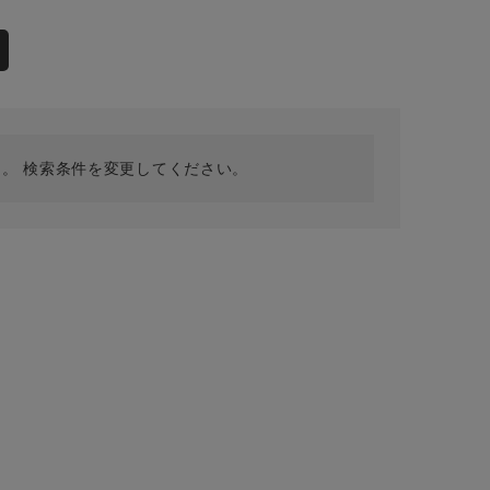
採用情報
ギフトカード
予約商品
WEB限定
。 検索条件を変更してください。
在庫なし含む
BINGOYA
無料公式アプリダウンロード