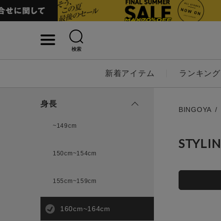
検索
詳細検索
新着アイテム
ランキング
キーワード
身長
BINGOYA
~149cm
STYLI
性別
150cm~154cm
MENS
LADI
155cm~159cm
カテゴリ
160cm~164cm