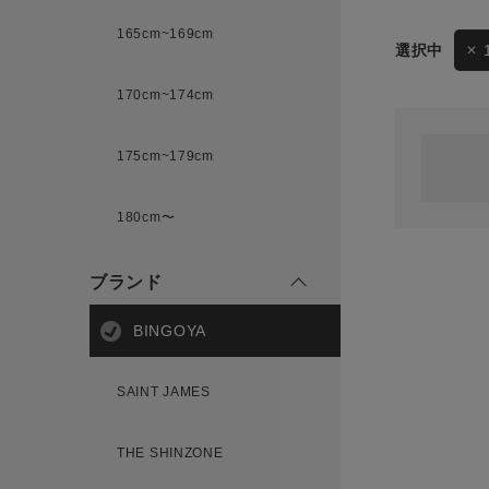
165cm~169cm
サイズ
170cm~174cm
ゲスト
様
175cm~179cm
ブランド
180cm〜
ログイン / マイページ
ブランド
お気に入りアイテム
BINGOYA
注文履歴
SAINT JAMES
新規会員登録
THE SHINZONE