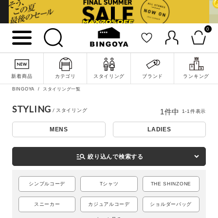
0
詳細検索
新着商品
カテゴリ
スタイリング
ブランド
ランキング
BINGOYA
スタイリング一覧
STYLING
1
件中
1
-
1
件表示
MENS
LADIES
manage_search
絞り込んで検索する
シンプルコーデ
Tシャツ
THE SHINZONE
キーワード
スニーカー
カジュアルコーデ
ショルダーバッグ