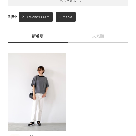
もっと見る
性別
MENS
LADIES
KIDS
160cm~164cm
marka
カテゴリ
新着順
人気順
サイズ
ブランド