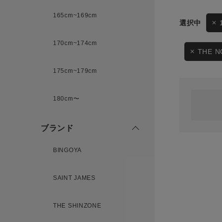
165cm~169cm
サイズ
170cm~174cm
ゲスト
様
THE N
175cm~179cm
ブランド
180cm〜
ログイン / マイページ
ブランド
お気に入りアイテム
BINGOYA
注文履歴
SAINT JAMES
新規会員登録
THE SHINZONE