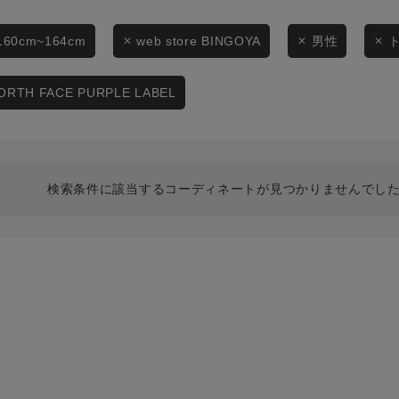
スタイリングから探す
商品タイプ
ブランドから探す
160cm~164cm
web store BINGOYA
男性
通常商品
WEB限定アイテムを探す
ORTH FACE PURPLE LABEL
履き比べ可能商品から探す
セール価格
お知らせ・ご利用ガイド
在庫
検索条件に該当するコーディネートが見つかりませんでした
お知らせ
在庫あり
ご利用ガイド
ギフトラッピング
お問い合わせ
この条件で絞り込む