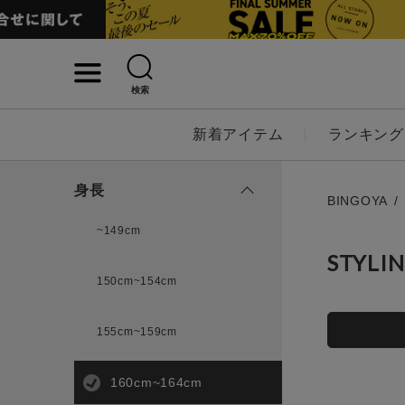
検索
詳細検索
新着アイテム
ランキング
キーワード
身長
BINGOYA
~149cm
STYLI
性別
150cm~154cm
MENS
LADI
155cm~159cm
カテゴリ
160cm~164cm