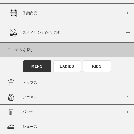
予約商品
価格
スタイリングから探す
～
アイテムを探す
商品タイプ
通常商品
予約商品
MENS
LADIES
KIDS
セール価格
WEB限定
トップス
在庫
アウター
在庫あり
在庫なし含む
パンツ
シューズ