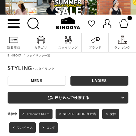
0
詳細検索
新着商品
カテゴリ
スタイリング
ブランド
ランキング
BINGOYA
スタイリング一覧
STYLING
MENS
LADIES
キーワード
manage_search
絞り込んで検索する
性別
160cm~164cm
SUPER SHOP 鳥取店
女性
MENS
LADIES
KIDS
ワンピース
ロンT