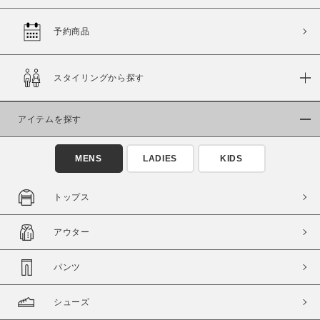
予約商品
価格
スタイリングから探す
～
アイテムを探す
商品タイプ
通常商品
予約商品
MENS
LADIES
KIDS
セール価格
WEB限定
トップス
在庫
アウター
在庫あり
在庫なし含む
パンツ
シューズ