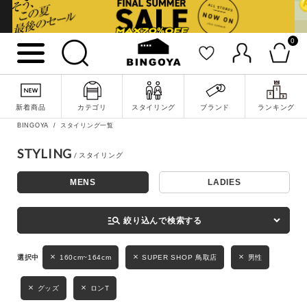
0
詳細検索
新着商品
カテゴリ
スタイリング
ブランド
ランキング
BINGOYA
スタイリング一覧
STYLING
MENS
LADIES
キーワード
manage_search
絞り込んで検索する
性別
160cm~164cm
SUPER SHOP 鳥取店
男性
MENS
LADIES
KIDS
グッズ
ロンT