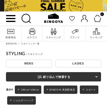
0
詳細検索
新着商品
カテゴリ
スタイリング
ブランド
ランキング
BINGOYA
スタイリング一覧
STYLING
MENS
LADIES
キーワード
manage_search
絞り込んで検索する
性別
160cm~164cm
BINGOYA 鳥取駅南店
スカート
MENS
LADIES
KIDS
ショルダーバッグ