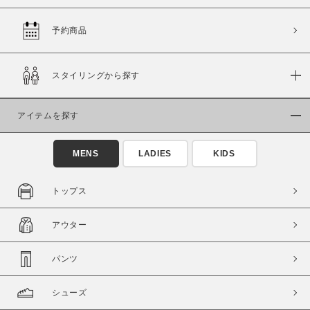
予約商品
価格
スタイリングから探す
～
アイテムを探す
商品タイプ
通常商品
予約商品
MENS
LADIES
KIDS
セール価格
WEB限定
トップス
在庫
アウター
在庫あり
在庫なし含む
パンツ
シューズ