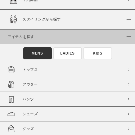
スタイリングから探す
価格
～
アイテムを探す
商品タイプ
MENS
LADIES
KIDS
通常商品
予約商品
セール価格
WEB限定
トップス
在庫
アウター
在庫あり
在庫なし含む
パンツ
シューズ
グッズ