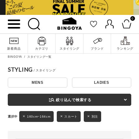
0
詳細検索
新着商品
カテゴリ
スタイリング
ブランド
ランキング
BINGOYA
スタイリング一覧
STYLING
MENS
LADIES
キーワード
manage_search
絞り込んで検索する
性別
160cm~164cm
スカート
別注
MENS
LADIES
KIDS
カテゴリ