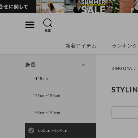
検索
詳細検索
新着アイテム
ランキング
キーワード
身長
BINGOYA
~149cm
STYLI
性別
150cm~154cm
MENS
LADI
155cm~159cm
カテゴリ
160cm~164cm