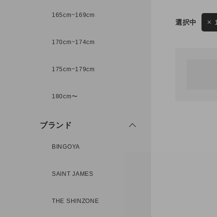
165cm~169cm
サイズ
170cm~174cm
ゲスト
様
175cm~179cm
ブランド
180cm〜
ログイン / マイページ
ブランド
お気に入りアイテム
BINGOYA
注文履歴
SAINT JAMES
新規会員登録
THE SHINZONE