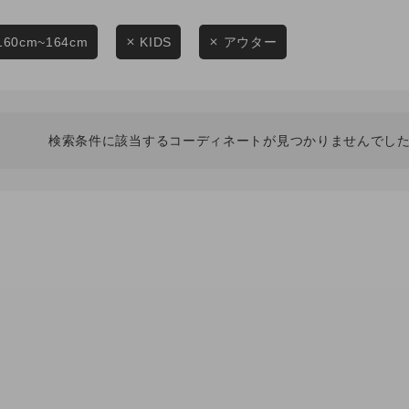
スタイリングから探す
商品タイプ
ブランドから探す
160cm~164cm
KIDS
アウター
通常商品
WEB限定アイテムを探す
履き比べ可能商品から探す
セール価格
検索条件に該当するコーディネートが見つかりませんでした
お知らせ・ご利用ガイド
在庫
お知らせ
在庫あり
ご利用ガイド
ギフトラッピング
お問い合わせ
この条件で絞り込む