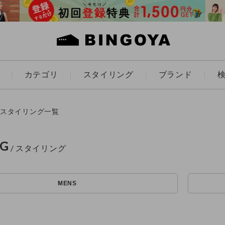
カテゴリ
スタイリング
ブランド
カラー
スタイリング一覧
NG
アイテムを探す
ES
KIDS
MENS
価格
条件絞り込み検索
カテゴリから探す
～