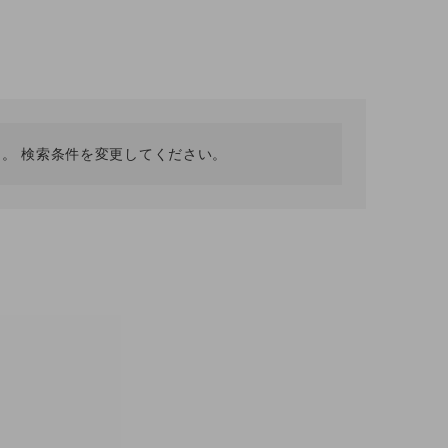
採用情報
ギフトカード
予約商品
WEB限定
。 検索条件を変更してください。
在庫なし含む
BINGOYA
無料公式アプリダウンロード