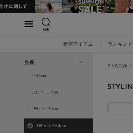
検索
詳細検索
新着アイテム
ランキング
キーワード
身長
BINGOYA
~149cm
STYLI
性別
150cm~154cm
MENS
LADI
155cm~159cm
カテゴリ
160cm~164cm