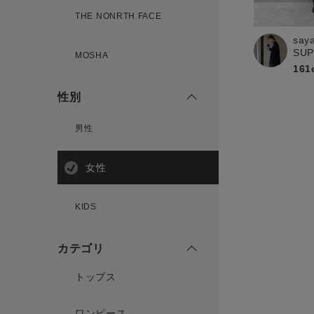
新規会員登録
THE NONRTH FACE
say
SU
MOSHA
161
性別
男性
女性
KIDS
カテゴリ
トップス
ワンピース