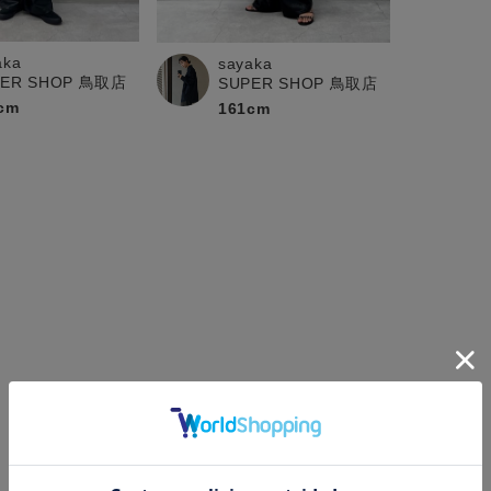
aka
sayaka
PER SHOP 鳥取店
SUPER SHOP 鳥取店
cm
161cm