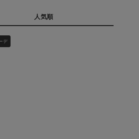
会社概要
人気順
採用情報
予約商品
ギフトカード
WEB限定
ーデ
在庫なし含む
BINGOYA
無料公式アプリダウンロード