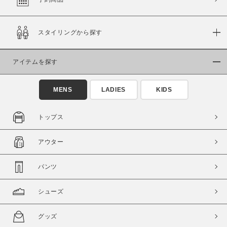
スタイリングから探す
価格
～
アイテムを探す
商品タイプ
MENS
LADIES
KIDS
通常商品
予約商品
セール価格
WEB限定
トップス
在庫
アウター
在庫あり
在庫なし含む
パンツ
シューズ
グッズ