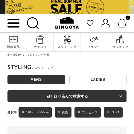
0
詳細検索
新着商品
カテゴリ
スタイリング
ブランド
ランキング
BINGOYA
スタイリング一覧
STYLING
MENS
LADIES
キーワード
manage_search
絞り込んで検索する
性別
160cm~164cm
男性
ワンピース
ロンT
MENS
LADIES
KIDS
カテゴリ