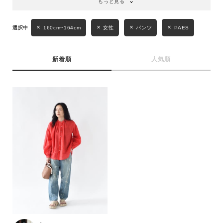
もっと見る
性別
MENS
LADIES
KIDS
160cm~164cm
女性
パンツ
PAES
カテゴリ
新着順
人気順
サイズ
ブランド