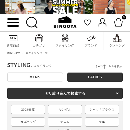
0
詳細検索
新着商品
カテゴリ
スタイリング
ブランド
ランキング
BINGOYA
スタイリング一覧
STYLING
1
件中
1
-
1
件表示
MENS
LADIES
manage_search
絞り込んで検索する
2026春夏
サンダル
シャツ / ブラウス
キーワード
カゴバッグ
デニム
NHE