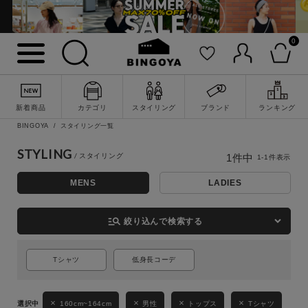
0
詳細検索
新着商品
カテゴリ
スタイリング
ブランド
ランキング
BINGOYA
スタイリング一覧
STYLING
1
件中
1
-
1
件表示
MENS
LADIES
manage_search
絞り込んで検索する
キーワード
Tシャツ
低身長コーデ
160cm~164cm
男性
トップス
Tシャツ
性別