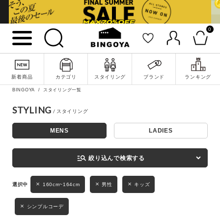
0
詳細検索
新着商品
カテゴリ
スタイリング
ブランド
ランキング
BINGOYA
スタイリング一覧
STYLING
MENS
LADIES
キーワード
manage_search
絞り込んで検索する
性別
160cm~164cm
男性
キッズ
MENS
LADIES
KIDS
シンプルコーデ