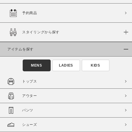
予約商品
価格
スタイリングから探す
～
アイテムを探す
商品タイプ
通常商品
予約商品
MENS
LADIES
KIDS
セール価格
WEB限定
トップス
在庫
アウター
在庫あり
在庫なし含む
パンツ
シューズ