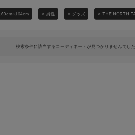
スタイリングから探す
商品タイプ
ブランドから探す
160cm~164cm
男性
グッズ
THE NORTH F
通常商品
WEB限定アイテムを探す
履き比べ可能商品から探す
セール価格
検索条件に該当するコーディネートが見つかりませんでした
お知らせ・ご利用ガイド
在庫
お知らせ
在庫あり
ご利用ガイド
ギフトラッピング
お問い合わせ
この条件で絞り込む