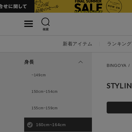
検索
詳細検索
新着アイテム
ランキング
キーワード
身長
BINGOYA
~149cm
STYLI
性別
150cm~154cm
MENS
LADI
155cm~159cm
カテゴリ
160cm~164cm