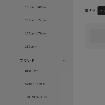
165cm~169cm
サイズ
170cm~174cm
ゲスト
様
175cm~179cm
ブランド
180cm〜
ログイン / マイページ
ブランド
お気に入りアイテム
BINGOYA
注文履歴
SAINT JAMES
新規会員登録
THE SHINZONE