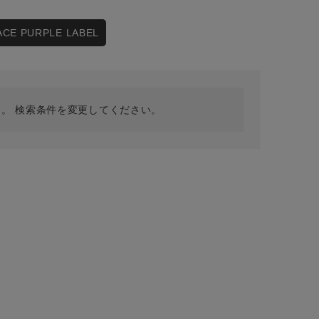
採用情報
ギフトカード
ACE PURPLE LABEL
予約商品
WEB限定
。 検索条件を変更してください。
在庫なし含む
BINGOYA
無料公式アプリダウンロード