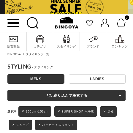
0
詳細検索
新着商品
カテゴリ
スタイリング
ブランド
ランキング
BINGOYA
スタイリング一覧
STYLING
MENS
LADIES
キーワード
manage_search
絞り込んで検索する
性別
155cm~159cm
SUPER SHOP 米子店
男性
MENS
LADIES
KIDS
シューズ
パーカー / スウェット