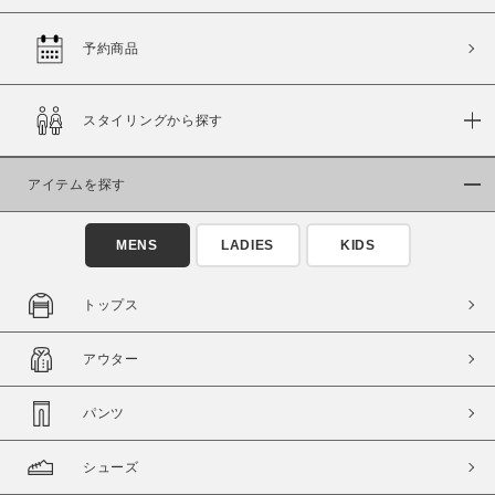
予約商品
価格
スタイリングから探す
～
アイテムを探す
商品タイプ
通常商品
予約商品
MENS
LADIES
KIDS
セール価格
WEB限定
トップス
在庫
アウター
在庫あり
在庫なし含む
パンツ
シューズ