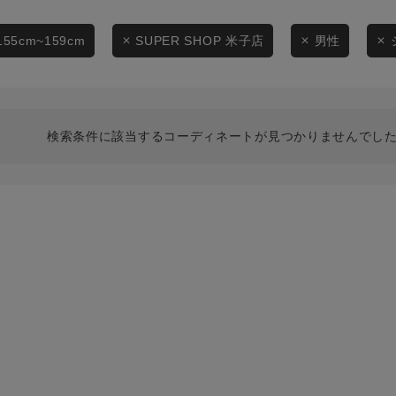
スタイリングから探す
商品タイプ
ブランドから探す
155cm~159cm
SUPER SHOP 米子店
男性
通常商品
WEB限定アイテムを探す
履き比べ可能商品から探す
セール価格
検索条件に該当するコーディネートが見つかりませんでした
お知らせ・ご利用ガイド
在庫
お知らせ
在庫あり
ご利用ガイド
ギフトラッピング
お問い合わせ
この条件で絞り込む