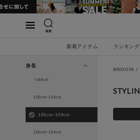
検索
詳細検索
新着アイテム
ランキング
キーワード
身長
BINGOYA
~149cm
STYLI
性別
150cm~154cm
MENS
LADI
155cm~159cm
カテゴリ
160cm~164cm