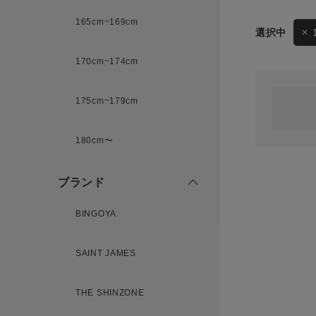
165cm~169cm
サイズ
170cm~174cm
ゲスト
様
175cm~179cm
ブランド
180cm〜
ログイン / マイページ
ブランド
お気に入りアイテム
BINGOYA
注文履歴
SAINT JAMES
新規会員登録
THE SHINZONE