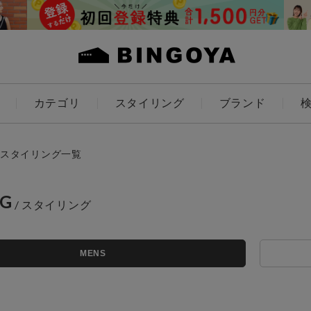
カテゴリ
スタイリング
ブランド
カラー
スタイリング一覧
NG
アイテムを探す
ES
KIDS
MENS
価格
条件絞り込み検索
カテゴリから探す
～