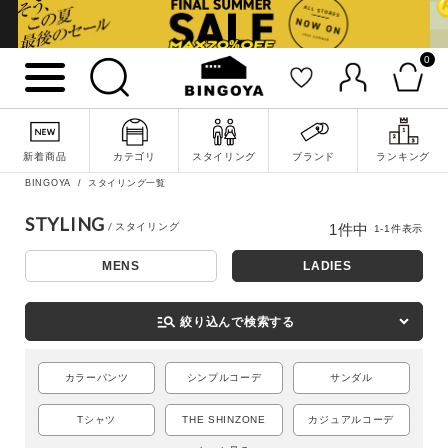
0
詳細検索
新着商品
カテゴリ
スタイリング
ブランド
ランキング
BINGOYA
スタイリング一覧
STYLING
1
件中
1
-
1
件表示
MENS
LADIES
manage_search
絞り込んで検索する
カラーパンツ
シンプルコーデ
サンダル
キーワード
Tシャツ
THE SHINZONE
カジュアルコーデ