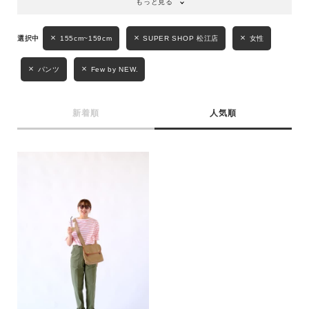
もっと見る
性別
155cm~159cm
SUPER SHOP 松江店
女性
MENS
LADIES
KIDS
パンツ
Few by NEW.
カテゴリ
新着順
人気順
サイズ
ブランド