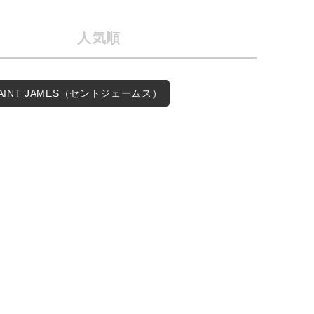
会社概要
採用情報
人気順
予約商品
ギフトカード
WEB限定
SAINT JAMES（セントジェームス）
在庫なし含む
BINGOYA
無料公式アプリダウンロード