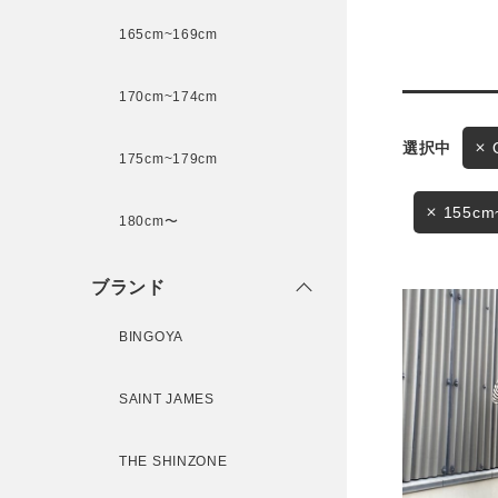
165cm~169cm
サイズ
170cm~174cm
ゲスト
様
175cm~179cm
ブランド
155cm
180cm〜
ブランド
ログイン / マイページ
BINGOYA
お気に入りアイテム
注文履歴
SAINT JAMES
THE SHINZONE