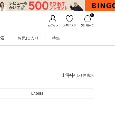
0
お気に入り
買い物かご
ログイン
検索
お気に入り
特集
1
件中
1
-
1
件表示
BINGOYAについて
LADIES
店舗一覧