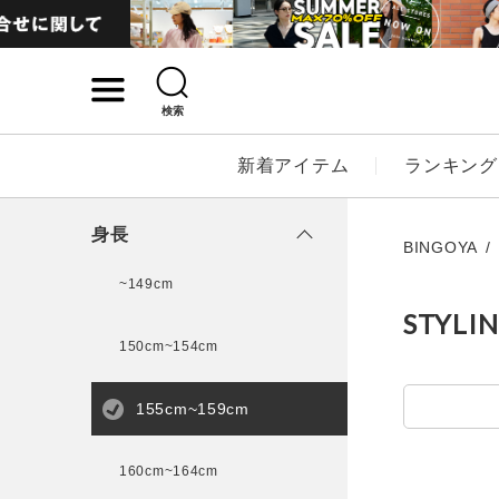
検索
詳細検索
新着アイテム
ランキング
キーワード
身長
BINGOYA
~149cm
STYLI
性別
150cm~154cm
MENS
LADI
155cm~159cm
カテゴリ
160cm~164cm