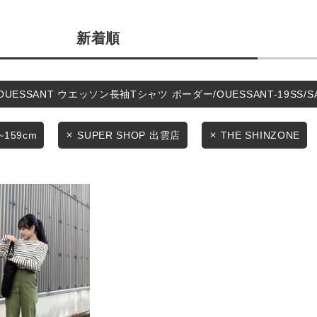
カテゴリから探す
商品タイプ
スタイリングから探す
新着順
通常商品
ブランドから探す
WEB限定アイテムを探す
セール価格
OUESSANT ウエッソン長袖Tシャツ ボーダー/OUESSANT-19SS/
履き比べ可能商品から探す
~159cm
SUPER SHOP 出雲店
THE SHINZONE
在庫
お知らせ・ご利用ガイド
在庫あり
お知らせ
ご利用ガイド
ギフトラッピング
この条件で絞り込む
お問い合わせ