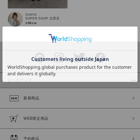
SAAYA
SUPER SHOP 出雲店
158cm
カラー
ピックアップ
価格
新着商品
～
商品タイプ
WEB限定商品
通常商品
予約商品
セール価格
WEB限定
予約商品