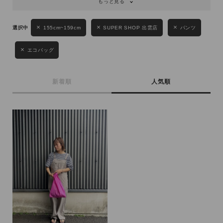
もっと見る
性別
155cm~159cm
SUPER SHOP 出雲店
パンツ
MENS
LADIES
KIDS
エコバッグ
カテゴリ
新着順
人気順
サイズ
ブランド