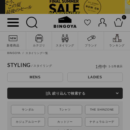
0
詳細検索
新着商品
カテゴリ
スタイリング
ブランド
ランキング
BINGOYA
スタイリング一覧
STYLING
1
件中
1
-
1
件表示
MENS
LADIES
manage_search
絞り込んで検索する
サンダル
Tシャツ
THE SHINZONE
キーワード
カジュアルコーデ
カットソー
ナチュラルコーデ