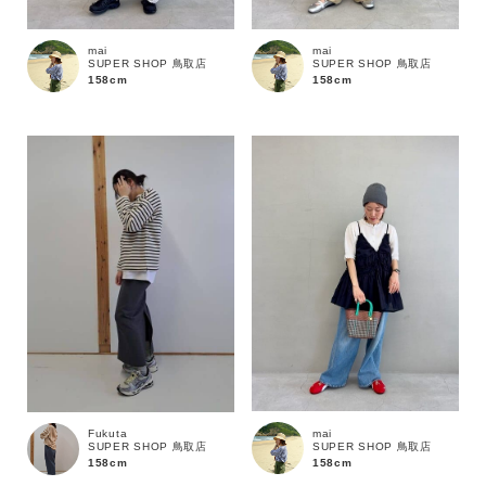
mai
mai
SUPER SHOP 鳥取店
SUPER SHOP 鳥取店
158cm
158cm
キーワード
mai
Fukuta
SUPER SHOP 鳥取店
SUPER SHOP 鳥取店
158cm
158cm