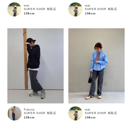
mai
mai
SUPER SHOP 鳥取店
SUPER SHOP 鳥取店
158cm
158cm
価格
～
商品タイプ
通常商品
予約商品
セール価格
WEB限定
在庫
Fukuta
mai
在庫あり
在庫なし含む
SUPER SHOP 鳥取店
SUPER SHOP 鳥取店
158cm
158cm