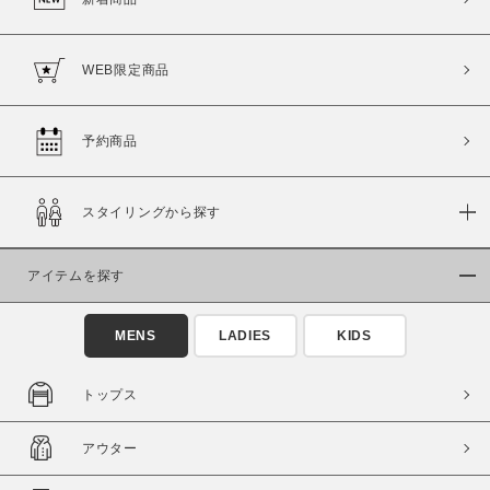
WEB限定商品
予約商品
スタイリングから探す
アイテムを探す
MENS
LADIES
KIDS
トップス
アウター