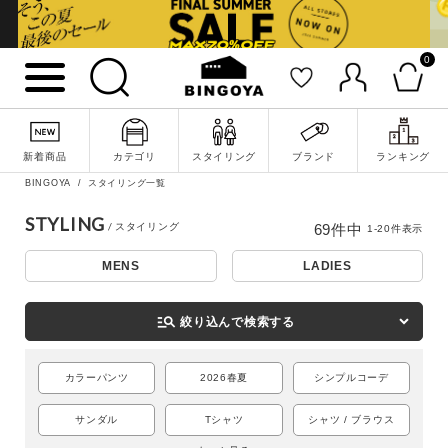
0
新着商品
カテゴリ
スタイリング
ブランド
ランキング
BINGOYA
スタイリング一覧
STYLING
69
件中
1
-
20
件表示
MENS
LADIES
詳細検索
manage_search
絞り込んで検索する
カラーパンツ
2026春夏
シンプルコーデ
サンダル
Tシャツ
シャツ / ブラウス