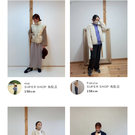
Fukuta
mai
SUPER SHOP 鳥取店
SUPER SHOP 鳥取店
158cm
158cm